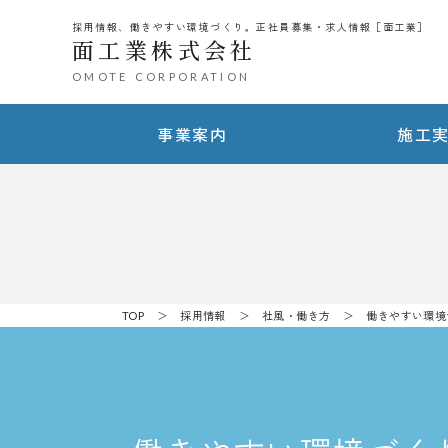
採用情報、働きやすい環境づくり。正社員募集・求人情報［面工業］
面工業株式会社
OMOTE CORPORATION
事業案内
施工
TOP
＞
採用情報
＞
社風・働き方
＞ 働きやすい環境