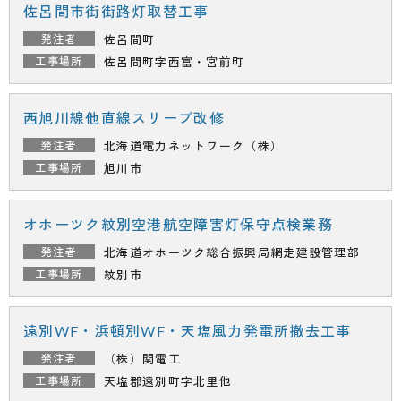
佐呂間市街街路灯取替工事
佐呂間町
佐呂間町字西富・宮前町
西旭川線他直線スリーブ改修
北海道電力ネットワーク（株）
旭川市
オホーツク紋別空港航空障害灯保守点検業務
北海道オホーツク総合振興局
網走建設管理部
紋別市
遠別WF・浜頓別WF・天塩風力発電所撤去工事
（株）関電工
天塩郡遠別町字北里他