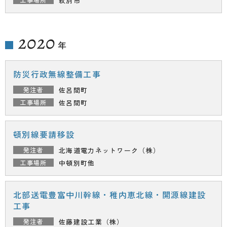
紋別市
2020
年
防災行政無線整備工事
佐呂間町
佐呂間町
頓別線要請移設
北海道電力ネットワーク（株）
中頓別町他
北部送電豊富中川幹線・稚内恵北線・開源線建設
工事
佐藤建設工業（株）