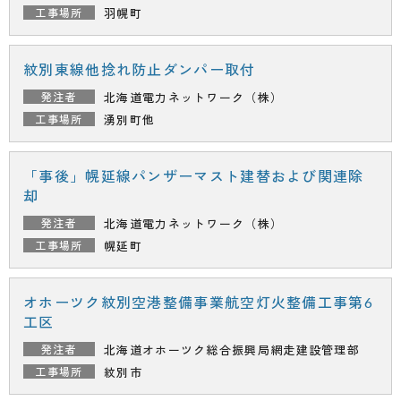
羽幌町
紋別東線他捻れ防止ダンパー取付
北海道電力ネットワーク（株）
湧別町他
「事後」幌延線パンザーマスト建替および関連除
却
北海道電力ネットワーク（株）
幌延町
オホーツク紋別空港整備事業航空灯火整備工事第6
工区
北海道オホーツク総合振興局
網走建設管理部
紋別市