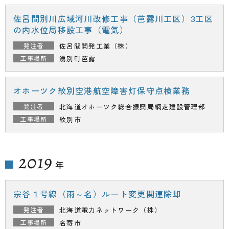
佐呂間別川広域河川改修工事（芭露川工区）3工区
の内水位局移設工事（電気）
佐呂間開発工業（株）
湧別町芭露
オホーツク紋別空港航空障害灯保守点検業務
北海道オホーツク総合振興局
網走建設管理部
紋別市
2019
年
宗谷１号線（雨～名）ルート変更関連除却
北海道電力ネットワーク（株）
名寄市