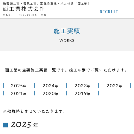
送電線工事・電気工事、正社員募集・求人情報［面工業］
面工業株式会社
RECRUIT
OMOTE CORPORATION
施工実績
WORKS
面工業の主要施工実績一覧です。竣工年別でご覧いただけます。
2025
2024
2023
2022
年
年
年
年
2021
2020
2019
年
年
年
※敬称略とさせていただきます。
2025
年