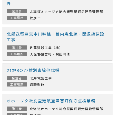
外
北海道オホーツク総合振興局
網走建設管理部
紋別市
北部送電豊富中川幹線・稚内恵北線・開源線建設
工事
佐藤建設工業（株）
天塩郡豊富町・幌延町他
21旭BO77紋別東線他伐採
北海電気工事
遠軽町他
オホーツク紋別空港航空障害灯保守点検業務
北海道オホーツク総合振興局
網走建設管理部