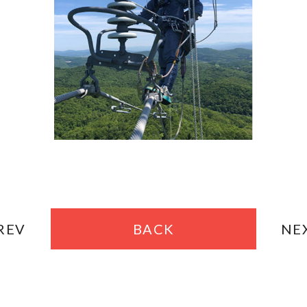
REV
BACK
NE