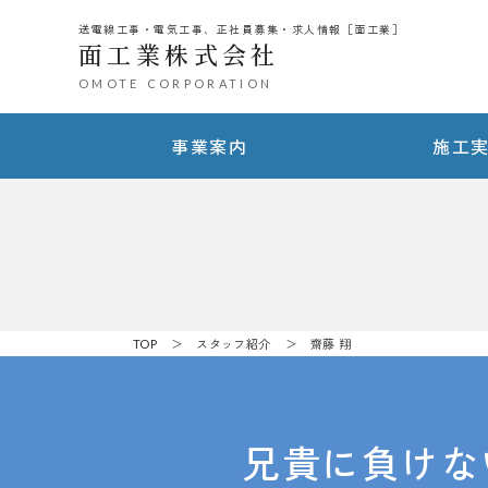
送電線工事・電気工事、正社員募集・求人情報［面工業］
面工業株式会社
OMOTE CORPORATION
事業案内
施工
TOP
＞
スタッフ紹介
＞ 齋藤 翔
兄貴に負けな