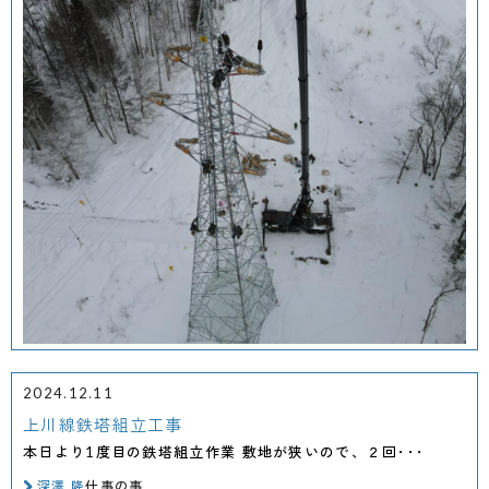
2024.12.11
上川線鉄塔組立工事
本日より1度目の鉄塔組立作業 敷地が狭いので、２回･･･
深澤 隆
仕事の事