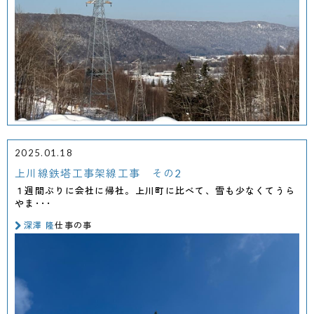
2025.01.18
上川線鉄塔工事架線工事 その2
１週間ぶりに会社に帰社。上川町に比べて、雪も少なくてうら
やま･･･
深澤 隆
仕事の事